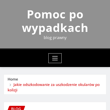
Skip
Pomoc po
to
content
wypadkach
blog prawny
Home
Jakie odszkodowanie za uszkodzenie okularów po
kolizji
BLOG