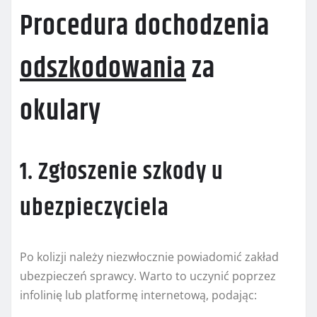
Procedura dochodzenia
odszkodowania
za
okulary
1. Zgłoszenie szkody u
ubezpieczyciela
Po kolizji należy niezwłocznie powiadomić zakład
ubezpieczeń sprawcy. Warto to uczynić poprzez
infolinię lub platformę internetową, podając: