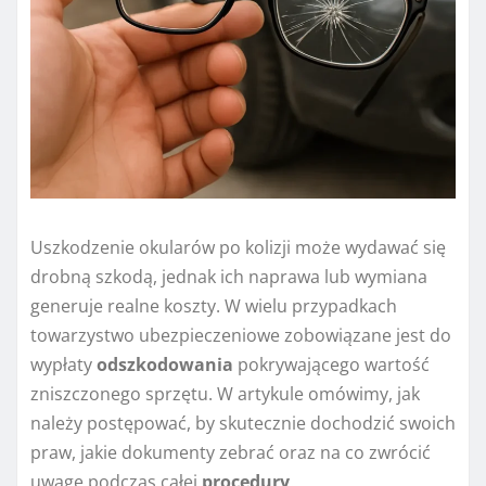
Uszkodzenie okularów po kolizji może wydawać się
drobną szkodą, jednak ich naprawa lub wymiana
generuje realne koszty. W wielu przypadkach
towarzystwo ubezpieczeniowe zobowiązane jest do
wypłaty
odszkodowania
pokrywającego wartość
zniszczonego sprzętu. W artykule omówimy, jak
należy postępować, by skutecznie dochodzić swoich
praw, jakie dokumenty zebrać oraz na co zwrócić
uwagę podczas całej
procedury
.